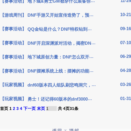
11-25
【赛事活动】
地下城&勇士GM都穿什么装备你知道吗？...
游戏攻略
10-21
【游戏周刊】
DNF手游又开始宣传造势了，预计明年4月份与韩服手...
游戏工具
09-16
【赛事活动】
QQ金钻是什么？DNF特权钻到底是黑钻还是金钻？...
媒体信息
07-10
【赛事活动】
DNF开启深渊派对活动，揭密DNF国服“Hell”模式...
06-29
【赛事活动】
地下城原创力量：DNF怎么双开客户端？来我教教你用...
04-28
【赛事活动】
DNF摆摊系统上线：摆摊的功能通过驴子来实现？...
03-26
【玩家视频】
dnf60版本四人组队刷悲鸣洞穴，通关耗时5分32秒95<...
01-31
【玩家视频】
勇士！还记得60版本的dnf3000带一把僵尸王图的日子吗？...
首页 1
2
3
4
下一页
末页
共
4
页
31
条