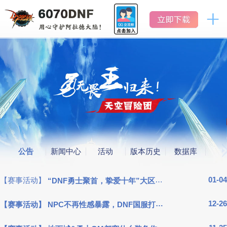
DNF
地
怀
下
地
下
旧
城
城
服
与
与
官网首页
勇
勇
士
怀
士
旧
新闻中心
怀
服
旧
服
公告
活动
公告
新闻中心
活动
版本历史
数据库
版本历史
01-04
【赛事活动】
“DNF勇士聚首，挚爱十年”大区PK赛，我天生爱赢！...
12-26
数据库
【赛事活动】
NPC不再性感暴露，DNF国服打出“河蟹牌”...