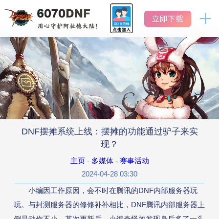
DNF
地
怀
下
地
下
旧
城
城
服
官网首页
与
与
勇
勇
士
怀
士
新闻中心
旧
怀
服
旧
公告
服
DNF摆摊系统上线：摆摊的功能通过驴子来实
活动
现？
主页
-
多媒体
-
赛事活动
版本历史
2024-04-28 03:30
小编因工作原因，会不时在腾讯的DNF内部服务器玩
数据库
玩。与封测服务器的修修补补相比，DNF腾讯内部服务器上
倒是动作不小。某次更新后，小编奇怪的发现身后多了一头