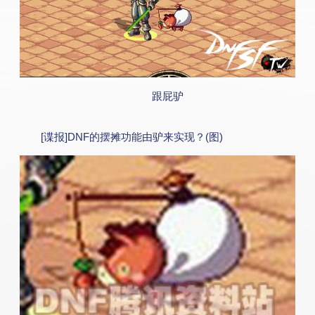
跟屁驴
[谍报]DNF的摆摊功能由驴来实现？(图)