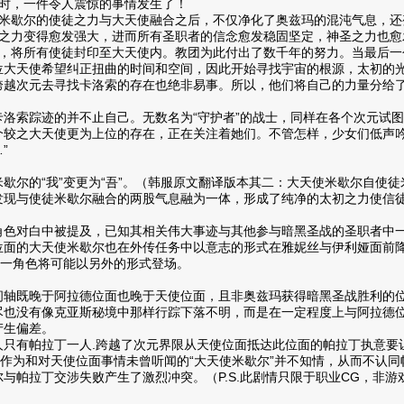
时，一件令人震惊的事情发生了！
米歇尔的使徒之力与大天使融合之后，不仅净化了奥兹玛的混沌气息，还
之力变得愈发强大，进而所有圣职者的信念愈发稳固坚定，神圣之力也愈
，将所有使徒封印至大天使内。教团为此付出了数千年的努力。当最后一
位大天使希望纠正扭曲的时间和空间，因此开始寻找宇宙的根源，太初的
越次元去寻找卡洛索的存在也绝非易事。所以，他们将自己的力量分给了
洛索踪迹的并不止自己。无数名为“守护者”的战士，同样在各个次元试
个较之大天使更为上位的存在，正在关注着她们。不管怎样，少女们低声吟
”
歇尔的“我”变更为“吾”。（韩服原文翻译版本其二：大天使米歇尔自使
发现与使徒米歇尔融合的两股气息融为一体，形成了纯净的太初之力使信
角色对白中被提及，已知其相关伟大事迹与其他参与暗黑圣战的圣职者中
位面的大天使米歇尔也在外传任务中以意志的形式在雅妮丝与伊利娅面前
这一角色将可能以另外的形式登场。
轴既晚于阿拉德位面也晚于天使位面，且非奥兹玛获得暗黑圣战胜利的位
尽也没有像克亚斯秘境中那样行踪下落不明，而是在一定程度上与阿拉德位
产生偏差。
人只有帕拉丁一人.跨越了次元界限从天使位面抵达此位面的帕拉丁执意要
体作为和对天使位面事情未曾听闻的“大天使米歇尔”并不知情，从而不认
与帕拉丁交涉失败产生了激烈冲突。（P.S.此剧情只限于职业CG，非