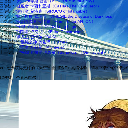
三使徒：
“天骄”伊希斯·普雷（ISIS-PREY in Blue Sky）
四使徒：
“征服者”卡西利亚斯（Casillas The Conqueror）
五使徒：
“潜行者”希洛克（SIROCO of Intangible）
六使徒：
“黑色瘟疫”狄瑞吉（DIREGIE the Disease of Darkness）
七使徒：
“火焰吞噬者”安徒恩（Flame Eater ANTON）
八使徒：
“长脚”罗特斯（LOTUS Long Legs）
九使徒：
“制造者”卢克（LUKE the Constructor）
十使徒：
“暴龙王”巴卡尔（BAKAL）
十一使徒：
“混沌之神”奥兹玛（Ozma）
十二使徒：
“圣者”米歇尔（Michaela）
十三使徒：
“先知”赛丽亚·克鲁敏（Seria Kirmin Omniscient）
ips：想要获得更好的《天空冒险团DNF》剧情体验，请在下载中心下载游
12使徒：圣者米歇尔