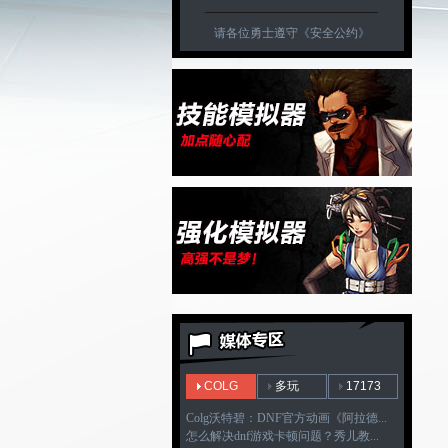
请各位勇士遵守
《安全公约》
COLG
多玩
17173
Colg沃特碧：DNF官方动画《阿拉德...
怎么解决dnf游戏卡顿问题？秀儿教...