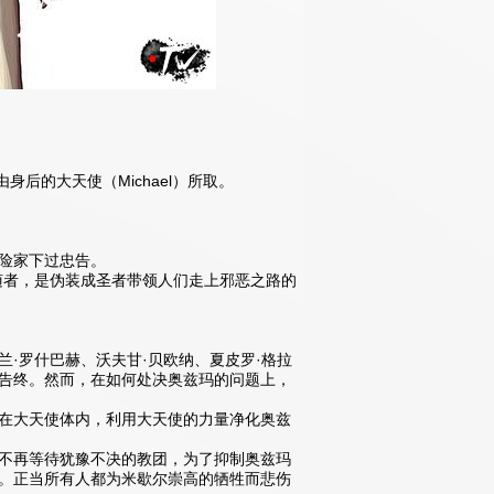
身后的大天使（Michael）所取。
险家下过忠告。
随者，是伪装成圣者带领人们走上邪恶之路的
·罗什巴赫、沃夫甘·贝欧纳、夏皮罗·格拉
告终。然而，在如何处决奥兹玛的问题上，
在大天使体内，利用大天使的力量净化奥兹
不再等待犹豫不决的教团，为了抑制奥兹玛
。正当所有人都为米歇尔崇高的牺牲而悲伤