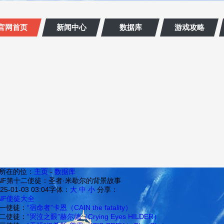
官网首页
新闻中心
数据库
游戏攻略
所在的位：
主页
-
数据库
NF第十二使徒：圣者·米歇尔的背景故事
25-01-03 03:04
字体：
大
中
小
分享：
NF使徒大全
一使徒：
“宿命者”卡恩（CAIN the fatality）
二使徒：
“哭泣之眼”赫尔德（Crying Eyes HILDER）