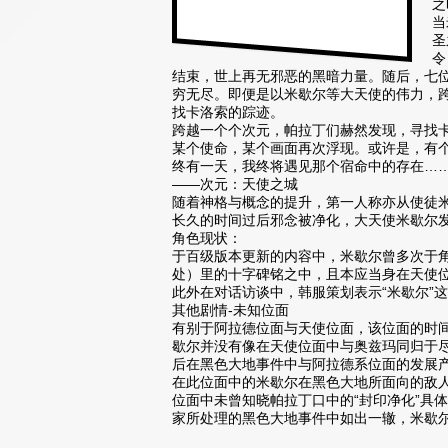
之
当
圣
令
结束，世上再无邪恶的黑暗力量。随后，七
穷无尽。即便是以米歇尔等大天使的伟力，跨
找卡洛索的踪迹。
跨越一个个次元，帕拉丁们赫然发现，寻找卡
某个使命，某个画面再次浮现。或许是，有
终有一天，我终将遇见那个宿命中的存在……
——次元：天使之城
随着神格与概念的提升，第一人称亦从使徒米
长久的时间过后邪念被净化，大天使米歇尔
角色现状：
于百级版本更新的内容中，米歇尔曾多次于
处）里的十字碑铭之中，且本应当身在天使
此外在对话访谈中，韩服策划表示“米歇尔”
其他剧情-未知位面
有别于阿拉德位面与天使位面，该位面的时间
歇尔并没有像在天使位面中与奥兹玛同归于
后在黑色大地事件中与阿拉德系位面的发展
在此位面中的米歇尔在黑色大地所面向的敌
位面中未曾知晓帕拉丁口中的“封印净化”具
家所处理的黑色大地事件中如出一辙，米歇尔