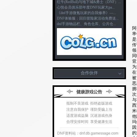
红牛(RedBull)与地下城&勇士（DNF）...
心悦会员俱乐部年度DNF玩家大pa...
《dnf手游微氪玩家的自我修养》—...
DNF体验服：回归冒险家活动免费送...
dnf手游物品栏、角色仓库、公共仓...
阿
率
是
传
领
同
背
为
在
合作伙伴
被
恶
拥
次
与
抵制不良游戏 拒绝盗版游戏
西
注意自我保护 谨防受骗上当
米
适度游戏益脑 沉迷游戏伤身
他
玛
合理安排时间 享受健康生活
因
的
DNF资料站：dnf.db.gamessage.com