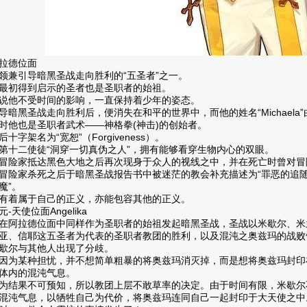
拉德位面
领兼引导暗黑圣战走向胜利的“五圣者”之一。
最初得到启示的圣者也是圣职者的始祖。
说他不受时间的影响，一直保持着少年的姿态。
导暗黑圣战走向胜利后，便消失在和平的世界中，而他的姓名“Michaela”由
时他也是圣职者武术——神格拳(神击)的创始者。
后十字架名为“宽恕”（Forgiveness）。
第十二使徒“洞穿一切真伪之人”，拥有能够看穿生物内心的双眼。
冒险家抵达黑色大地之后再次现身于众人的视线之中，并在死亡时曾对冒
冒险家杀死之后于暗黑圣战报告书中被迷茫的教会补充描述为“罪恶的追
魔”。
有着属于自己的正义，亦能包容其他的正义。
元-天使位面Angelika
在阿拉德位面中同样作为圣职者的始祖发起暗黑圣战，圣战以米歇尔、米兰
亚、信耶这五圣者为代表的圣职者教团的胜利，以及混沌之奥兹玛的战败
歇尔与其他人出现了分歧。
因为某种担忧，并不想简单粗暴的将奥兹玛消灭掉，而是想将奥兹玛封印
体内的混沌气息。
为结果不可预知，所以教团上层不敢草率的决定。由于时间有限，米歇尔
混沌气息，以牺牲自己为代价，将奥兹玛连同自己一起封印于大天使之中