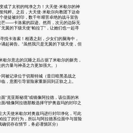
变成了太初的纯净之力！大天使·米歇尔的神
发纯粹。之后，大天使·米歇尔向教团下达命
个使徒被封印，数千年艰苦卓绝的战斗宣告
光芒——卡洛索的踪迹。然而，次元的边际无
无翼的下级天使“帕拉丁”，让她们也一起寻
图寻找卡洛索！相遇之刻，少女们的脑海中，
诵起祷告。“虽然我只是无翼的下级天使，但
徒米歇尔意志的沉睡之后占据了米歇尔的躯壳，
徒的力量与神圣之力更加强大。）
一同被记录位于切斯特城（昔日暗黑圣战之
降临，意图引导冒险家重新回到正轨之上。
面“克亚斯秘境”或镜像阿拉德，该位面的米
面/镜像阿拉德那般选择守护奥兹玛的封印之
让大天使米歇尔对奥兹玛进行封印净化，可此
同帕拉丁的行为，所以与阿拉德系位面中与冒险
游戏确切存在情节，务必谨慎区分）