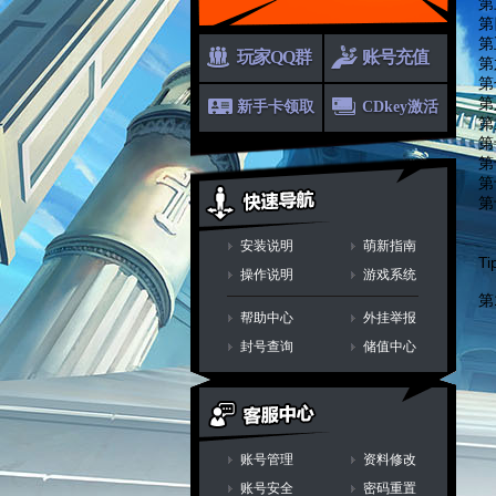
第
第
第
玩家QQ群
账号充值
第
第
第
新手卡领取
CDkey激活
第
第
第
第
第
安装说明
萌新指南
T
操作说明
游戏系统
第
帮助中心
外挂举报
封号查询
储值中心
账号管理
资料修改
账号安全
密码重置