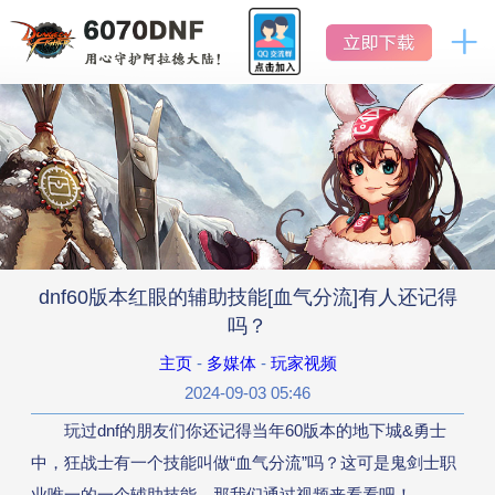
DNF
地
怀
下
地
下
旧
城
城
服
官网首页
与
与
勇
勇
士
怀
士
新闻中心
旧
怀
服
旧
公告
服
dnf60版本红眼的辅助技能[血气分流]有人还记得
活动
吗？
主页
-
多媒体
-
玩家视频
版本历史
2024-09-03 05:46
玩过dnf的朋友们你还记得当年60版本的地下城&勇士
数据库
中，狂战士有一个技能叫做“血气分流”吗？这可是鬼剑士职
业唯一的一个辅助技能，那我们通过视频来看看吧！