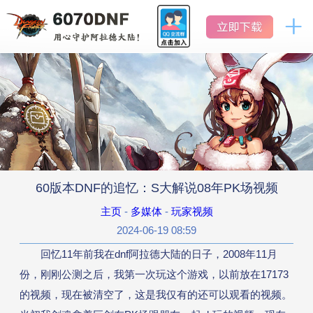
DNF
地
怀
下
地
下
旧
城
城
服
官网首页
与
与
勇
勇
士
怀
士
新闻中心
旧
怀
服
旧
公告
服
60版本DNF的追忆：S大解说08年PK场视频
活动
主页
-
多媒体
-
玩家视频
2024-06-19 08:59
版本历史
回忆11年前我在dnf阿拉德大陆的日子，2008年11月
份，刚刚公测之后，我第一次玩这个游戏，以前放在17173
数据库
的视频，现在被清空了，这是我仅有的还可以观看的视频。