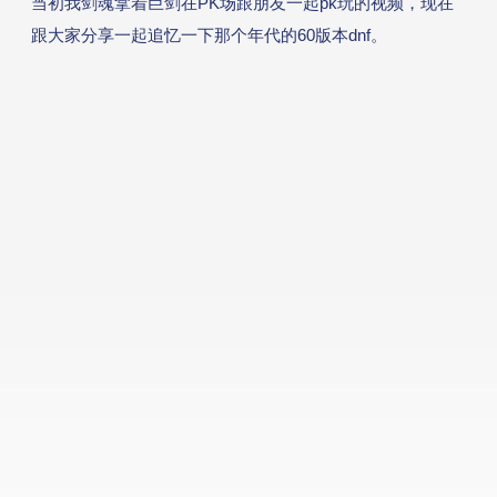
当初我剑魂拿着巨剑在PK场跟朋友一起pk玩的视频，现在
游戏攻略
跟大家分享一起追忆一下那个年代的60版本dnf。
游戏工具
媒体信息