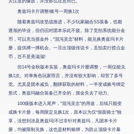
关注度的缘故，并没那么在意而已。
游戏攻略
奥兹玛卡片调整!账号一周换1次
随着奥兹玛攻坚战推进，不少玩家融合SS装备，也都
游戏工具
逐渐的毕业，但仍旧对团本乐此不疲。除了竞拍系统能分金
币，可以充当摸金外，“混沌灵念”材料，能兑换奥兹玛卡片
媒体信息
册，提供搏一搏机会。一旦出顶级传说卡，丢拍卖行捞点金
币，岂不是美滋滋!
但14号金秋版本实装，奥兹玛卡片册调整，一周仅能兑
换1次。对单角色玩家而言，并没有较大影响，却苦了多号
党。尤其是团本减负，翻牌获取的材料，一半变成账号绑定
形式，奥兹玛融合装备已齐全的，摸金失去了动力。
100级版本进入尾声，“混沌灵念”的用途，后续只能变
成换卡片册，每周限定兑换1次，原本以为仅“假面骑士”独
享，没想到涉及奥兹玛!不过非针对奥兹玛，凡团本卡片
册，均被限制兑换，这也是材料账绑，为防止顶级卡片暴