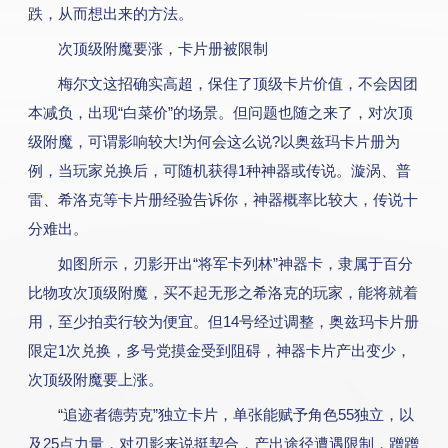
跌，从而想出来的方法。
次顶级附魔要涨，卡片册被限制
梅尔文这招确实高超，保住了顶级卡片价值，不会因团
本减负，出现“白菜价”的场景。但问题也随之来了，对次顶
级附魔，可谓影响较大!为何会这么说?以奥兹玛卡片册为
例，当玩家兑换后，可随机获得1种神器或传说。漩涡、普
雷、希洛克等卡片册经验告诉你，神器概率比较大，传说十
分难出。
如图所示，刃影开出“将军卡列林”神器卡，隶属于百分
比物攻次顶级附魔，买不起无形之希洛克的玩家，能将就着
用，至少拍卖行较为便宜。但14号经过调整，奥兹玛卡片册
限定1次兑换，多号党摸金受到阻碍，神器卡片产出变少，
次顶级附魔要上涨。
“追迹者德劳克”独立卡片，单张能赋予角色55独立，以
及25点力量，对刃影来说挺契合，产出途径遭遇限制，蹭蹭