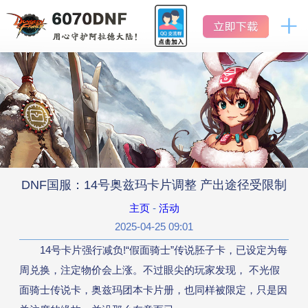
DNF
地
怀
下
地
下
旧
城
城
服
官网首页
与
与
勇
勇
士
怀
士
新闻中心
旧
怀
服
旧
公告
服
DNF国服：14号奥兹玛卡片调整 产出途径受限制
活动
主页
-
活动
2025-04-25 09:01
版本历史
14号卡片强行减负!“假面骑士”传说胚子卡，已设定为每
周兑换，注定物价会上涨。不过眼尖的玩家发现， 不光假
数据库
面骑士传说卡，奥兹玛团本卡片册，也同样被限定，只是因