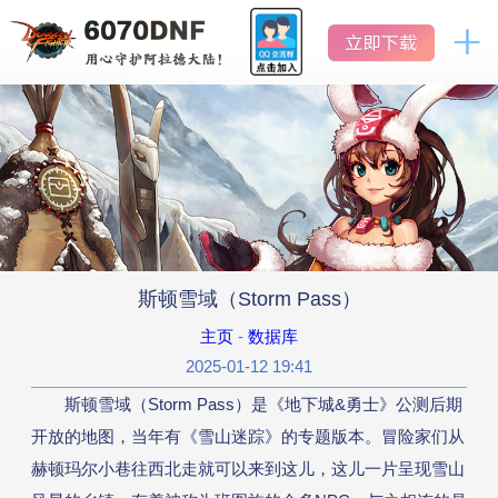
DNF
地
怀
下
地
下
旧
城
城
服
官网首页
与
与
勇
勇
士
怀
士
新闻中心
旧
怀
服
旧
公告
服
斯顿雪域（Storm Pass）
活动
主页
-
数据库
2025-01-12 19:41
版本历史
斯顿雪域（Storm Pass）是《地下城&勇士》公测后期
开放的地图，当年有《雪山迷踪》的专题版本。冒险家们从
数据库
赫顿玛尔小巷往西北走就可以来到这儿，这儿一片呈现雪山